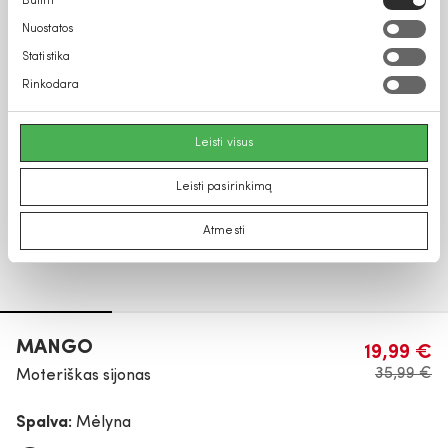
Būtini
pasirinkimas
Nuostatos
Statistika
Rinkodara
Leisti visus
Leisti pasirinkimą
Atmesti
MANGO
19,99 €
35,99 €
Moteriškas sijonas
Spalva:
Mėlyna