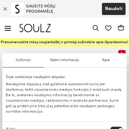
GAUKITE MŪSŲ
Naudoti
PROGRAMĖLĘ
Pageidavim
Krepš
Prenumeruokite mūsų naujienlaiškį ir pirmieji sužinokite apie išpardavimus!
%
Sutikimas
Išsami informacija
Apie
Šioje svetainėje naudojami slapukai
Naudojame slapukus, kad galėtume suasmeninti turinį bei
skelbimus, teikti visuomeninės medijos funkcijas ir analizuoti srautą.
Be to, svetainės naudojimo informaciją bendriname su
visuomeninės medijos, reklamavimo ir analizės partneriais, kurie
gali ją pridėti prie kitos jūsų pateiktos arba naudojant paslaugas
surinktos informacijos.
Sutikimo