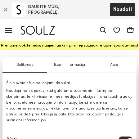
GAUKITE MŪSŲ
Naudoti
PROGRAMĖLĘ
Pageidavim
Krepš
Prenumeruokite mūsų naujienlaiškį ir pirmieji sužinokite apie išpardavimus!
Moteriški džemperiai
Sutikimas
Išsami informacija
Apie
Šioje svetainėje naudojami slapukai
Naudojame slapukus, kad galėtume suasmeninti turinį bei
skelbimus, teikti visuomeninės medijos funkcijas ir analizuoti srautą.
Be to, svetainės naudojimo informaciją bendriname su
visuomeninės medijos, reklamavimo ir analizės partneriais, kurie
gali ją pridėti prie kitos jūsų pateiktos arba naudojant paslaugas
surinktos informacijos.
Sutikimo