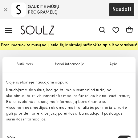
GAUKITE MŪSŲ
Naudoti
PROGRAMĖLĘ
Pageidavim
Krepš
Prenumeruokite mūsų naujienlaiškį ir pirmieji sužinokite apie išpardavimus!
Sutikimas
Išsami informacija
Apie
Šioje svetainėje naudojami slapukai
Naudojame slapukus, kad galėtume suasmeninti turinį bei
skelbimus, teikti visuomeninės medijos funkcijas ir analizuoti srautą.
Be to, svetainės naudojimo informaciją bendriname su
visuomeninės medijos, reklamavimo ir analizės partneriais, kurie
gali ją pridėti prie kitos jūsų pateiktos arba naudojant paslaugas
surinktos informacijos.
Sutikimo