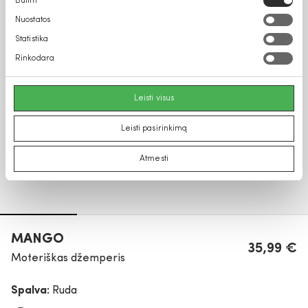
Būtini
pasirinkimas
Nuostatos
Statistika
Rinkodara
Leisti visus
Leisti pasirinkimą
Atmesti
MANGO
35,99 €
Moteriškas džemperis
Spalva:
Ruda