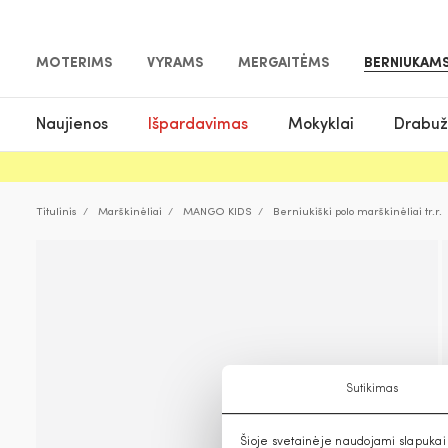
MOTERIMS
VYRAMS
MERGAITĖMS
BERNIUKAM
Naujienos
Išpardavimas
Mokyklai
Drabuž
Titulinis
Marškinėliai
MANGO KIDS
Berniukiški polo marškinėliai tr.r.
Sutikimas
Šioje svetainėje naudojami slapukai