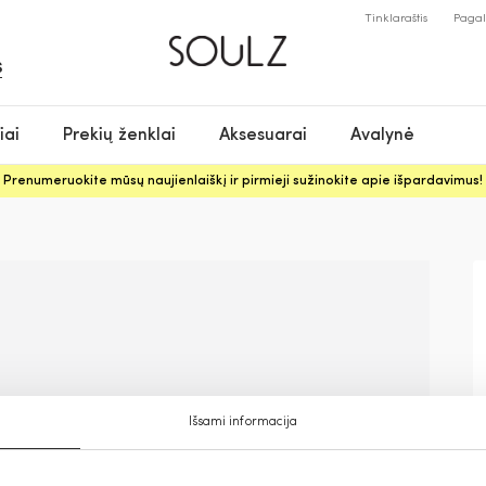
Tinklaraštis
Paga
S
iai
Prekių ženklai
Aksesuarai
Avalynė
Prenumeruokite mūsų naujienlaiškį ir pirmieji sužinokite apie išpardavimus!
Išsami informacija