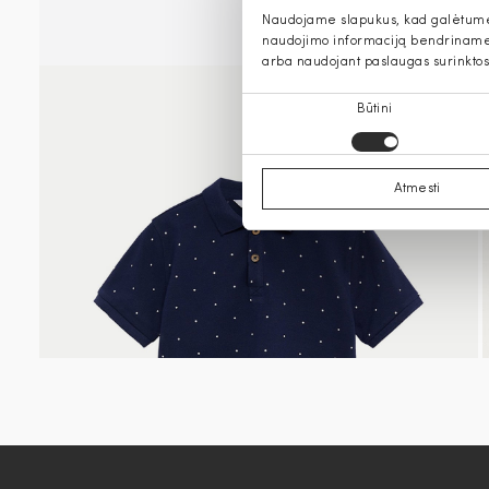
Naudojame slapukus, kad galėtume s
naudojimo informaciją bendriname s
arba naudojant paslaugas surinktos
Sutikimo
Būtini
pasirinkimas
Atmesti