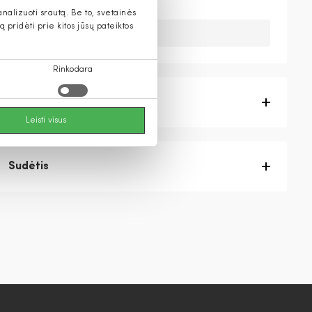
alizuoti srautą. Be to, svetainės
pridėti prie kitos jūsų pateiktos
Deja, šios prekės nebeturime.
Rinkodara
Prekės aprašymas
Leisti visus
Sudėtis