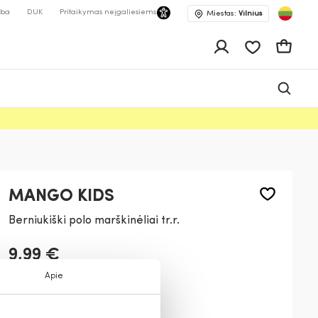
lba
DUK
Pritaikymas neįgaliesiems
Miestas:
Vilnius
Pageidavimų 
Krepšeli
MANGO KIDS
Berniukiški polo marškinėliai tr.r.
9,99 €
Apie
Spalva:
Tamsiai mėlyna
56
02