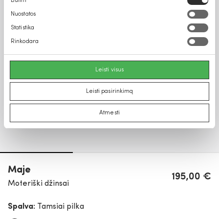
Būtini
pasirinkimas
Nuostatos
Statistika
Rinkodara
Leisti visus
Leisti pasirinkimą
Atmesti
Maje
195,00 €
Moteriški džinsai
Spalva:
Tamsiai pilka