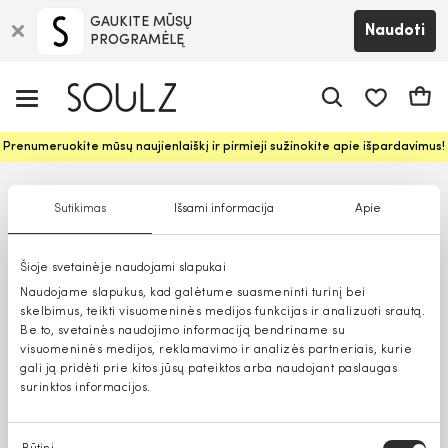
GAUKITE MŪSŲ
Naudoti
PROGRAMĖLĘ
Pageidavim
Krepš
Prenumeruokite mūsų naujienlaiškį ir pirmieji sužinokite apie išpardavimus!
Sutikimas
Išsami informacija
Apie
Šioje svetainėje naudojami slapukai
Naudojame slapukus, kad galėtume suasmeninti turinį bei
skelbimus, teikti visuomeninės medijos funkcijas ir analizuoti srautą.
Be to, svetainės naudojimo informaciją bendriname su
visuomeninės medijos, reklamavimo ir analizės partneriais, kurie
gali ją pridėti prie kitos jūsų pateiktos arba naudojant paslaugas
surinktos informacijos.
Sutikimo