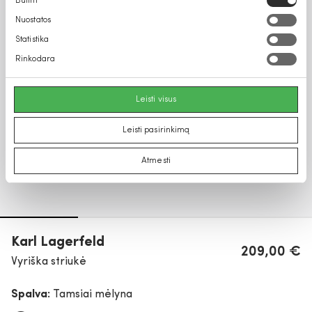
Būtini
pasirinkimas
Nuostatos
Statistika
Rinkodara
Leisti visus
Leisti pasirinkimą
Atmesti
Karl Lagerfeld
209,00 €
Vyriška striukė
Spalva:
Tamsiai mėlyna