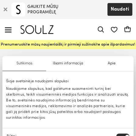
GAUKITE MŪSŲ
Naudoti
PROGRAMĖLĘ
Pageidavim
Krepš
Prenumeruokite mūsų naujienlaiškį ir pirmieji sužinokite apie išpardavimus!
Sutikimas
Išsami informacija
Apie
Šioje svetainėje naudojami slapukai
Naudojame slapukus, kad galėtume suasmeninti turinį bei
skelbimus, teikti visuomeninės medijos funkcijas ir analizuoti srautą.
Be to, svetainės naudojimo informaciją bendriname su
visuomeninės medijos, reklamavimo ir analizės partneriais, kurie
gali ją pridėti prie kitos jūsų pateiktos arba naudojant paslaugas
surinktos informacijos.
Sutikimo