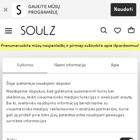
GAUKITE MŪSŲ
Naudoti
PROGRAMĖLĘ
Pageidavim
Krepš
Prenumeruokite mūsų naujienlaiškį ir pirmieji sužinokite apie išpardavimus!
Sutikimas
Išsami informacija
Apie
Šioje svetainėje naudojami slapukai
Naudojame slapukus, kad galėtume suasmeninti turinį bei
skelbimus, teikti visuomeninės medijos funkcijas ir analizuoti srautą.
Be to, svetainės naudojimo informaciją bendriname su
visuomeninės medijos, reklamavimo ir analizės partneriais, kurie
gali ją pridėti prie kitos jūsų pateiktos arba naudojant paslaugas
surinktos informacijos.
Sutikimo