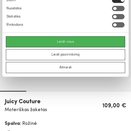
Būtini
pasirinkimas
Nuostatos
Statistika
Rinkodara
Leisti visus
Leisti pasirinkimą
Atmesti
Juicy Couture
109,00 €
Moteriškas žaketas
Spalva:
Rožinė