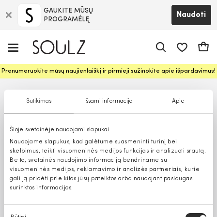
GAUKITE MŪSŲ
Naudoti
PROGRAMĖLĘ
Pageidavim
Krepš
Prenumeruokite mūsų naujienlaiškį ir pirmieji sužinokite apie išpardavimus!
Sutikimas
Išsami informacija
Apie
Šioje svetainėje naudojami slapukai
Naudojame slapukus, kad galėtume suasmeninti turinį bei
skelbimus, teikti visuomeninės medijos funkcijas ir analizuoti srautą.
Be to, svetainės naudojimo informaciją bendriname su
visuomeninės medijos, reklamavimo ir analizės partneriais, kurie
gali ją pridėti prie kitos jūsų pateiktos arba naudojant paslaugas
surinktos informacijos.
Sutikimo