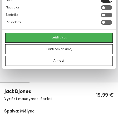
Būtini
pasirinkimas
Nuostatos
Statistika
Rinkodara
Leisti visus
Leisti pasirinkimą
Atmesti
Jack&Jones
19,99 €
Vyriški maudymosi šortai
Spalva:
Mėlyna