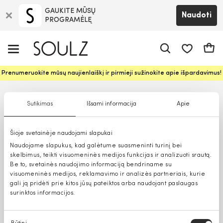
GAUKITE MŪSŲ
Naudoti
PROGRAMĖLĘ
Pageidavim
Krepš
Prenumeruokite mūsų naujienlaiškį ir pirmieji sužinokite apie išpardavimus!
Sutikimas
Išsami informacija
Apie
Šioje svetainėje naudojami slapukai
Naudojame slapukus, kad galėtume suasmeninti turinį bei
skelbimus, teikti visuomeninės medijos funkcijas ir analizuoti srautą.
Be to, svetainės naudojimo informaciją bendriname su
visuomeninės medijos, reklamavimo ir analizės partneriais, kurie
gali ją pridėti prie kitos jūsų pateiktos arba naudojant paslaugas
surinktos informacijos.
Sutikimo