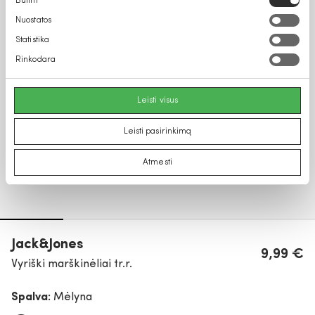
Būtini
pasirinkimas
Nuostatos
Statistika
Rinkodara
Leisti visus
Leisti pasirinkimą
Atmesti
Jack&Jones
9,99 €
Vyriški marškinėliai tr.r.
Spalva:
Mėlyna