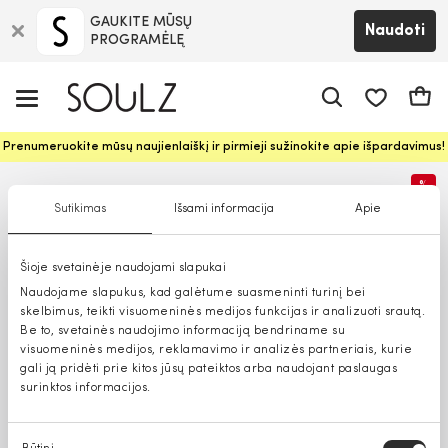
GAUKITE MŪSŲ
Naudoti
PROGRAMĖLĘ
Pageidavim
Krepš
Prenumeruokite mūsų naujienlaiškį ir pirmieji sužinokite apie išpardavimus!
%
Sutikimas
Išsami informacija
Apie
Šioje svetainėje naudojami slapukai
Naudojame slapukus, kad galėtume suasmeninti turinį bei
skelbimus, teikti visuomeninės medijos funkcijas ir analizuoti srautą.
Be to, svetainės naudojimo informaciją bendriname su
visuomeninės medijos, reklamavimo ir analizės partneriais, kurie
gali ją pridėti prie kitos jūsų pateiktos arba naudojant paslaugas
surinktos informacijos.
Sutikimo