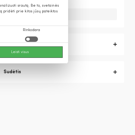
alizuoti srautą. Be to, svetainės
pridėti prie kitos jūsų pateiktos
Deja, šios prekės nebeturime.
Rinkodara
Prekės aprašymas
Leisti visus
Sudėtis