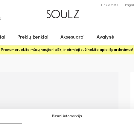
Tinklaraštis
Paga
S
iai
Prekių ženklai
Aksesuarai
Avalynė
Prenumeruokite mūsų naujienlaiškį ir pirmieji sužinokite apie išpardavimus!
Išsami informacija