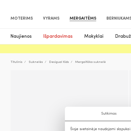
MOTERIMS
VYRAMS
MERGAITĖMS
BERNIUKAM
Naujienos
Išpardavimas
Mokyklai
Drabuž
Titulinis
Suknelės
Desigual Kids
Mergaitiška suknelė
Sutikimas
Šioje svetainėje naudojami slapukai