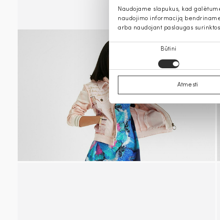
Naudojame slapukus, kad galėtume s
naudojimo informaciją bendriname s
arba naudojant paslaugas surinktos
Sutikimo
Būtini
pasirinkimas
Atmesti