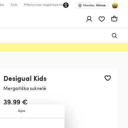
lba
DUK
Pritaikymas neįgaliesiems
Miestas:
Vilnius
Pageidavimų 
Krepšeli
Desigual Kids
Mergaitiška suknelė
39,99 €
Apie
Spalva:
Tamsiai mėlyna
5000