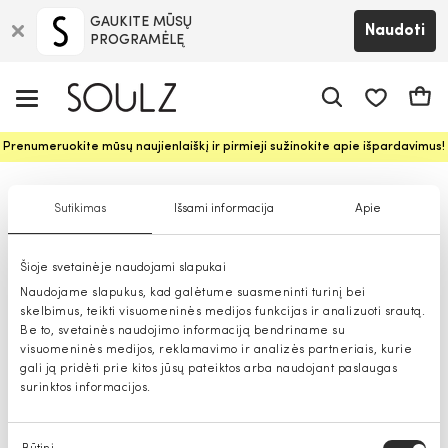
GAUKITE MŪSŲ
Naudoti
PROGRAMĖLĘ
Pageidavim
Krepš
Prenumeruokite mūsų naujienlaiškį ir pirmieji sužinokite apie išpardavimus!
Moteriškos rankinės
Sutikimas
Išsami informacija
Apie
Šioje svetainėje naudojami slapukai
Naudojame slapukus, kad galėtume suasmeninti turinį bei
skelbimus, teikti visuomeninės medijos funkcijas ir analizuoti srautą.
Be to, svetainės naudojimo informaciją bendriname su
visuomeninės medijos, reklamavimo ir analizės partneriais, kurie
gali ją pridėti prie kitos jūsų pateiktos arba naudojant paslaugas
surinktos informacijos.
Sutikimo