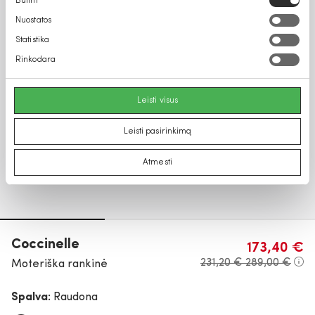
Būtini
pasirinkimas
Nuostatos
Statistika
Rinkodara
Leisti visus
Leisti pasirinkimą
Atmesti
Coccinelle
173,40 €
231,20 €
289,00 €
Moteriška rankinė
Spalva:
Raudona