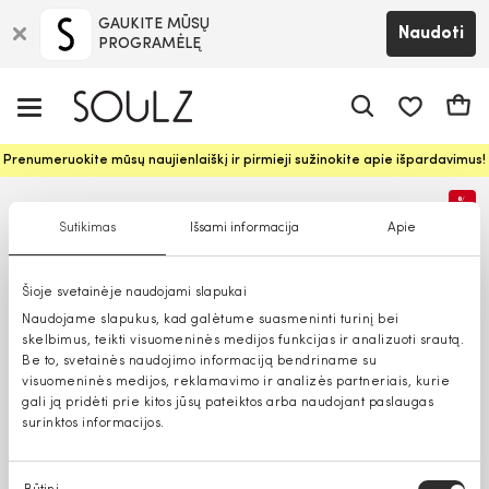
GAUKITE MŪSŲ
Naudoti
PROGRAMĖLĘ
Pageidavim
Krepš
Prenumeruokite mūsų naujienlaiškį ir pirmieji sužinokite apie išpardavimus!
%
Sutikimas
Išsami informacija
Apie
Šioje svetainėje naudojami slapukai
Naudojame slapukus, kad galėtume suasmeninti turinį bei
skelbimus, teikti visuomeninės medijos funkcijas ir analizuoti srautą.
Be to, svetainės naudojimo informaciją bendriname su
visuomeninės medijos, reklamavimo ir analizės partneriais, kurie
gali ją pridėti prie kitos jūsų pateiktos arba naudojant paslaugas
surinktos informacijos.
Sutikimo