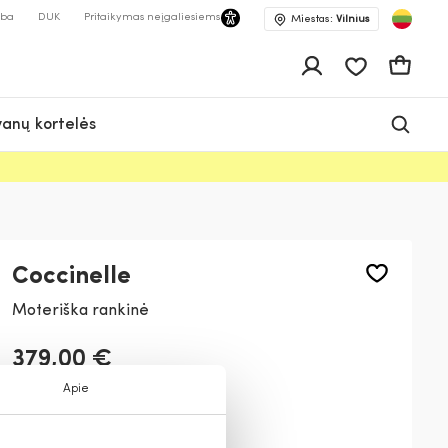
lba
DUK
Pritaikymas neįgaliesiems
Miestas:
Vilnius
Pageidavimų 
Krepšeli
anų kortelės
Coccinelle
Moteriška rankinė
379,00 €
Apie
Spalva:
Rožinė
P08
N11