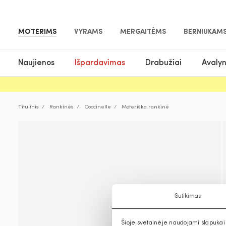
MOTERIMS
VYRAMS
MERGAITĖMS
BERNIUKAM
Naujienos
Išpardavimas
Drabužiai
Avaly
Titulinis
Rankinės
Coccinelle
Moteriška rankinė
Sutikimas
Šioje svetainėje naudojami slapukai