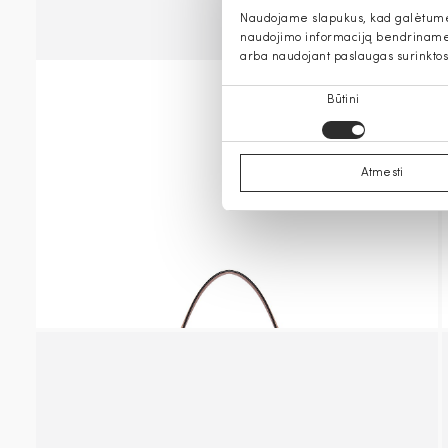
Naudojame slapukus, kad galėtume s
naudojimo informaciją bendriname s
arba naudojant paslaugas surinktos
Sutikimo
Būtini
pasirinkimas
Atmesti