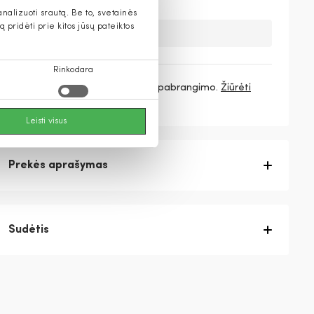
alizuoti srautą. Be to, svetainės
pridėti prie kitos jūsų pateiktos
Deja, šios prekės nebeturime.
Rinkodara
3 mokėjimai
126,33 €
/ mėn. be pabrangimo.
Žiūrėti
daugiau
Leisti visus
Prekės aprašymas
Sudėtis