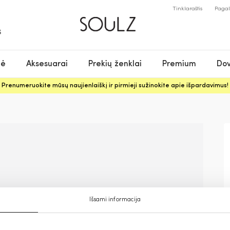
Tinklaraštis
Paga
S
nė
Aksesuarai
Prekių ženklai
Premium
Dov
Prenumeruokite mūsų naujienlaiškį ir pirmieji sužinokite apie išpardavimus!
Išsami informacija