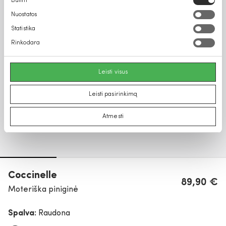
Būtini
pasirinkimas
Nuostatos
Statistika
Rinkodara
Leisti visus
Leisti pasirinkimą
Atmesti
Coccinelle
89,90 €
Moteriška piniginė
Spalva:
Raudona