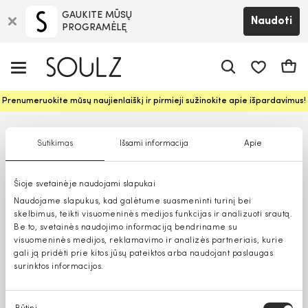
GAUKITE MŪSŲ
Naudoti
PROGRAMĖLĘ
Pageidavim
Krepš
Prenumeruokite mūsų naujienlaiškį ir pirmieji sužinokite apie išpardavimus!
Sutikimas
Išsami informacija
Apie
Šioje svetainėje naudojami slapukai
Naudojame slapukus, kad galėtume suasmeninti turinį bei
skelbimus, teikti visuomeninės medijos funkcijas ir analizuoti srautą.
Be to, svetainės naudojimo informaciją bendriname su
visuomeninės medijos, reklamavimo ir analizės partneriais, kurie
gali ją pridėti prie kitos jūsų pateiktos arba naudojant paslaugas
surinktos informacijos.
Sutikimo