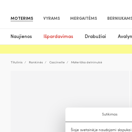
MOTERIMS
VYRAMS
MERGAITĖMS
BERNIUKAM
Naujienos
Išpardavimas
Drabužiai
Avaly
Titulinis
Rankinės
Coccinelle
Moteriška delninukė
Sutikimas
Šioje svetainėje naudojami slapukai