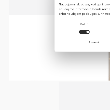
Naudojame slapukus, kad galėtume s
naudojimo informaciją bendriname s
arba naudojant paslaugas surinktos
Sutikimo
Būtini
pasirinkimas
Atmesti