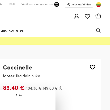
lba
DUK
Pritaikymas neįgaliesiems
Miestas:
Vilnius
Pageidavimų 
Krepšeli
anų kortelės
Coccinelle
Moteriška delninukė
89,40 €
104,30 €
149,00 €
Apie
Spalva:
Balta
N26
N80
001