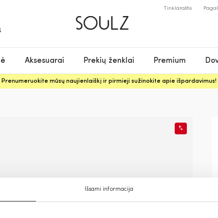
Tinklaraštis
Paga
S
nė
Aksesuarai
Prekių ženklai
Premium
Dov
Prenumeruokite mūsų naujienlaiškį ir pirmieji sužinokite apie išpardavimus!
%
Išsami informacija