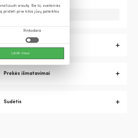
alizuoti srautą. Be to, svetainės
pridėti prie kitos jūsų pateiktos
Deja, šios prekės nebeturime.
Rinkodara
Prekės aprašymas
Leisti visus
Prekės išmatavimai
Sudėtis