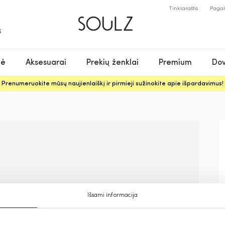
Tinklaraštis
Paga
S
nė
Aksesuarai
Prekių ženklai
Premium
Dov
Prenumeruokite mūsų naujienlaiškį ir pirmieji sužinokite apie išpardavimus!
Išsami informacija