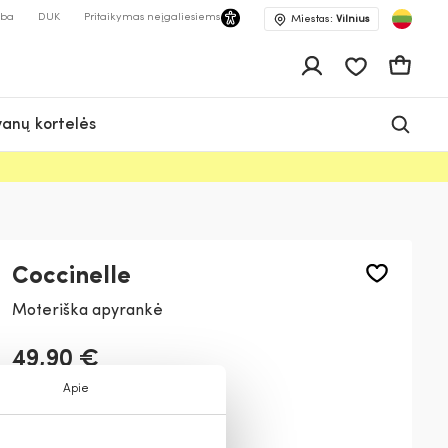
lba
DUK
Pritaikymas neįgaliesiems
Miestas:
Vilnius
Pageidavimų 
Krepšeli
anų kortelės
Coccinelle
Moteriška apyrankė
49,90 €
Apie
Spalva:
Juoda
001
W12
R29
N12