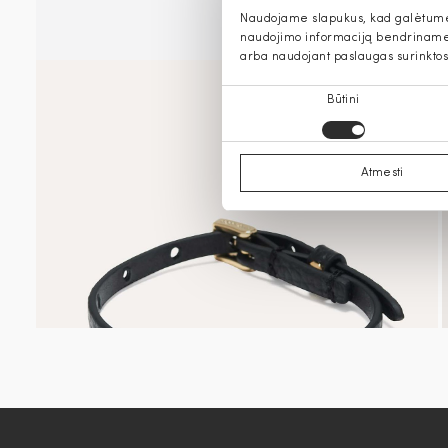
Naudojame slapukus, kad galėtume s
naudojimo informaciją bendriname s
arba naudojant paslaugas surinktos
Sutikimo
Būtini
pasirinkimas
Atmesti