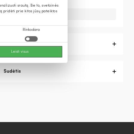
alizuoti srautą. Be to, svetainės
pridėti prie kitos jūsų pateiktos
Deja, šios prekės nebeturime.
Rinkodara
Prekės aprašymas
Leisti visus
Sudėtis