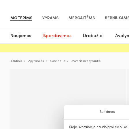
MOTERIMS
VYRAMS
MERGAITĖMS
BERNIUKAM
Naujienos
Išpardavimas
Drabužiai
Avaly
Titulinis
Apyrankės
Coccinelle
Moteriška apyrankė
Sutikimas
Šioje svetainėje naudojami slapukai