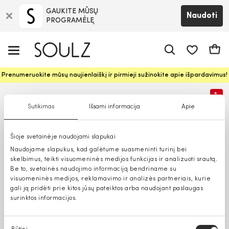
GAUKITE MŪSŲ
Naudoti
PROGRAMĖLĘ
Pageidavim
Krepš
Prenumeruokite mūsų naujienlaiškį ir pirmieji sužinokite apie išpardavimus!
%
Sutikimas
Išsami informacija
Apie
Šioje svetainėje naudojami slapukai
Naudojame slapukus, kad galėtume suasmeninti turinį bei
skelbimus, teikti visuomeninės medijos funkcijas ir analizuoti srautą.
Be to, svetainės naudojimo informaciją bendriname su
visuomeninės medijos, reklamavimo ir analizės partneriais, kurie
gali ją pridėti prie kitos jūsų pateiktos arba naudojant paslaugas
surinktos informacijos.
Sutikimo