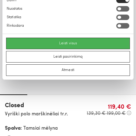
Būtini
pasirinkimas
Nuostatos
Statistika
Rinkodara
Leisti visus
Leisti pasirinkimą
Atmesti
Closed
119,40 €
139,30 €
199,00 €
Vyriški polo marškinėliai tr.r.
Spalva:
Tamsiai mėlyna