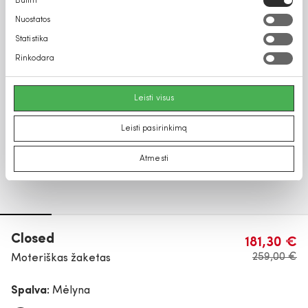
Būtini
pasirinkimas
Nuostatos
Statistika
Rinkodara
Leisti visus
Leisti pasirinkimą
Atmesti
Closed
181,30 €
259,00 €
Moteriškas žaketas
Spalva:
Mėlyna