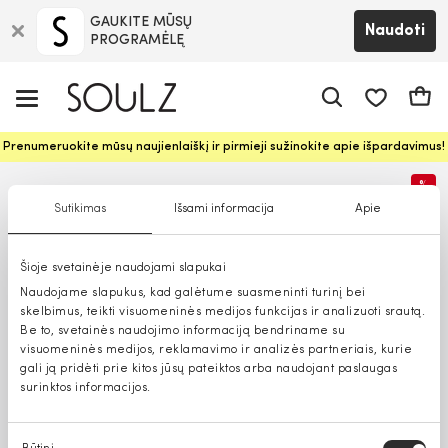
GAUKITE MŪSŲ
Naudoti
PROGRAMĖLĘ
Pageidavim
Krepš
Prenumeruokite mūsų naujienlaiškį ir pirmieji sužinokite apie išpardavimus!
%
Sutikimas
Išsami informacija
Apie
Šioje svetainėje naudojami slapukai
Naudojame slapukus, kad galėtume suasmeninti turinį bei
skelbimus, teikti visuomeninės medijos funkcijas ir analizuoti srautą.
Be to, svetainės naudojimo informaciją bendriname su
visuomeninės medijos, reklamavimo ir analizės partneriais, kurie
gali ją pridėti prie kitos jūsų pateiktos arba naudojant paslaugas
surinktos informacijos.
Sutikimo