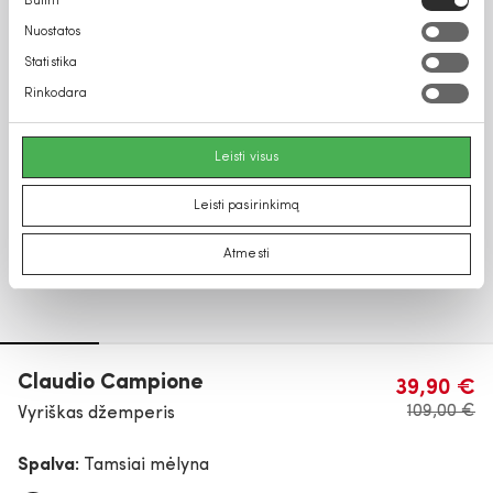
Būtini
pasirinkimas
Nuostatos
Statistika
Rinkodara
Leisti visus
Leisti pasirinkimą
Atmesti
Claudio Campione
39,90 €
109,00 €
Vyriškas džemperis
Spalva:
Tamsiai mėlyna