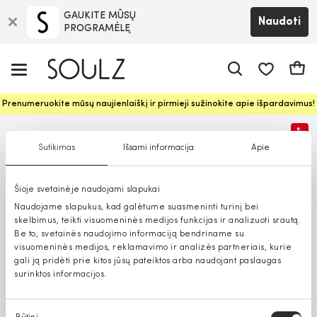
GAUKITE MŪSŲ
Naudoti
PROGRAMĖLĘ
Pageidavim
Krepš
Prenumeruokite mūsų naujienlaiškį ir pirmieji sužinokite apie išpardavimus!
%
Sutikimas
Išsami informacija
Apie
Šioje svetainėje naudojami slapukai
Naudojame slapukus, kad galėtume suasmeninti turinį bei
skelbimus, teikti visuomeninės medijos funkcijas ir analizuoti srautą.
Be to, svetainės naudojimo informaciją bendriname su
visuomeninės medijos, reklamavimo ir analizės partneriais, kurie
gali ją pridėti prie kitos jūsų pateiktos arba naudojant paslaugas
surinktos informacijos.
Sutikimo