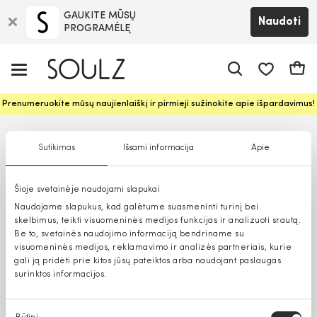
GAUKITE MŪSŲ
Naudoti
PROGRAMĖLĘ
Pageidavim
Krepš
Prenumeruokite mūsų naujienlaiškį ir pirmieji sužinokite apie išpardavimus!
Sutikimas
Išsami informacija
Apie
Šioje svetainėje naudojami slapukai
Naudojame slapukus, kad galėtume suasmeninti turinį bei
skelbimus, teikti visuomeninės medijos funkcijas ir analizuoti srautą.
Be to, svetainės naudojimo informaciją bendriname su
visuomeninės medijos, reklamavimo ir analizės partneriais, kurie
gali ją pridėti prie kitos jūsų pateiktos arba naudojant paslaugas
surinktos informacijos.
Sutikimo