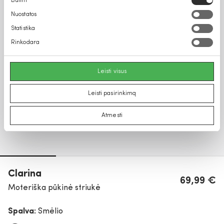
Būtini
pasirinkimas
Nuostatos
Statistika
Rinkodara
Leisti visus
Leisti pasirinkimą
Atmesti
Clarina
69,99 €
Moteriška pūkinė striukė
Spalva:
Smėlio