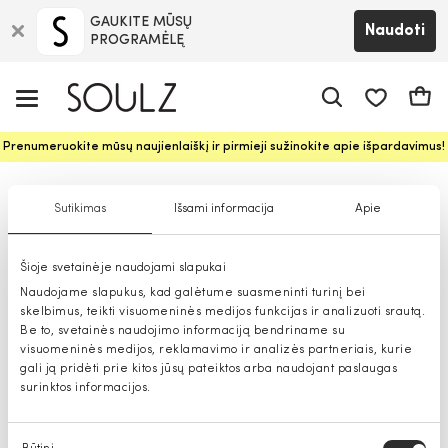
GAUKITE MŪSŲ
Naudoti
PROGRAMĖLĘ
Pageidavim
Krepš
Prenumeruokite mūsų naujienlaiškį ir pirmieji sužinokite apie išpardavimus!
Vyriškos kelnės
Sutikimas
Išsami informacija
Apie
Šioje svetainėje naudojami slapukai
Naudojame slapukus, kad galėtume suasmeninti turinį bei
skelbimus, teikti visuomeninės medijos funkcijas ir analizuoti srautą.
Be to, svetainės naudojimo informaciją bendriname su
visuomeninės medijos, reklamavimo ir analizės partneriais, kurie
gali ją pridėti prie kitos jūsų pateiktos arba naudojant paslaugas
surinktos informacijos.
Sutikimo