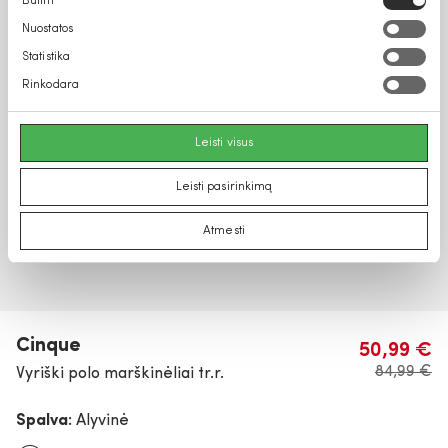
Būtini
pasirinkimas
Nuostatos
Statistika
Rinkodara
Leisti visus
Leisti pasirinkimą
Atmesti
Cinque
50,99 €
84,99 €
Vyriški polo marškinėliai tr.r.
Spalva:
Alyvinė