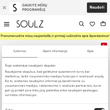
GAUKITE MŪSŲ
Naudoti
PROGRAMĖLĘ
Pageidavim
Krepš
Prenumeruokite mūsų naujienlaiškį ir pirmieji sužinokite apie išpardavimus!
%
Sutikimas
Išsami informacija
Apie
Šioje svetainėje naudojami slapukai
Naudojame slapukus, kad galėtume suasmeninti turinį bei
skelbimus, teikti visuomeninės medijos funkcijas ir analizuoti srautą.
Be to, svetainės naudojimo informaciją bendriname su
visuomeninės medijos, reklamavimo ir analizės partneriais, kurie
gali ją pridėti prie kitos jūsų pateiktos arba naudojant paslaugas
surinktos informacijos.
Sutikimo