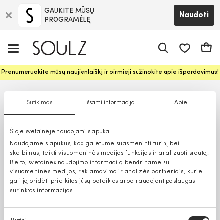
GAUKITE MŪSŲ
Naudoti
PROGRAMĖLĘ
Pageidavim
Krepš
Prenumeruokite mūsų naujienlaiškį ir pirmieji sužinokite apie išpardavimus!
Sutikimas
Išsami informacija
Apie
Šioje svetainėje naudojami slapukai
Naudojame slapukus, kad galėtume suasmeninti turinį bei
skelbimus, teikti visuomeninės medijos funkcijas ir analizuoti srautą.
Be to, svetainės naudojimo informaciją bendriname su
visuomeninės medijos, reklamavimo ir analizės partneriais, kurie
gali ją pridėti prie kitos jūsų pateiktos arba naudojant paslaugas
surinktos informacijos.
Sutikimo