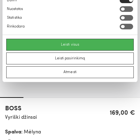
Būtini
pasirinkimas
Nuostatos
Statistika
Rinkodara
Leisti visus
Leisti pasirinkimą
Atmesti
BOSS
169,00 €
Vyriški džinsai
Spalva:
Mėlyna