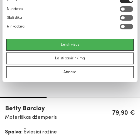
Būtini
pasirinkimas
Nuostatos
Statistika
Rinkodara
Leisti visus
Leisti pasirinkimą
Atmesti
Betty Barclay
79,90 €
Moteriškas džemperis
Spalva:
Šviesiai rožinė