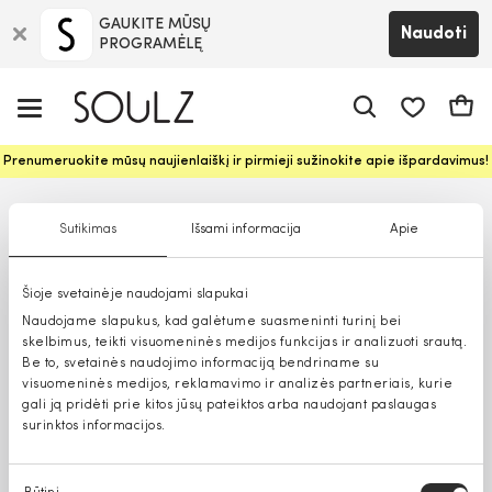
GAUKITE MŪSŲ
Naudoti
PROGRAMĖLĘ
Pageidavim
Krepš
Prenumeruokite mūsų naujienlaiškį ir pirmieji sužinokite apie išpardavimus!
Sutikimas
Išsami informacija
Apie
Šioje svetainėje naudojami slapukai
Naudojame slapukus, kad galėtume suasmeninti turinį bei
skelbimus, teikti visuomeninės medijos funkcijas ir analizuoti srautą.
Be to, svetainės naudojimo informaciją bendriname su
visuomeninės medijos, reklamavimo ir analizės partneriais, kurie
gali ją pridėti prie kitos jūsų pateiktos arba naudojant paslaugas
surinktos informacijos.
Sutikimo