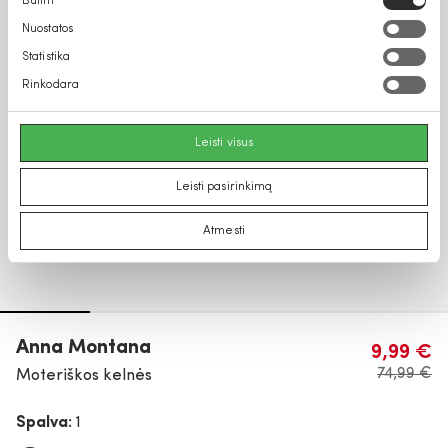
Būtini
pasirinkimas
Nuostatos
Statistika
Rinkodara
Leisti visus
Leisti pasirinkimą
Atmesti
Anna Montana
9,99 €
74,99 €
Moteriškos kelnės
Spalva:
1