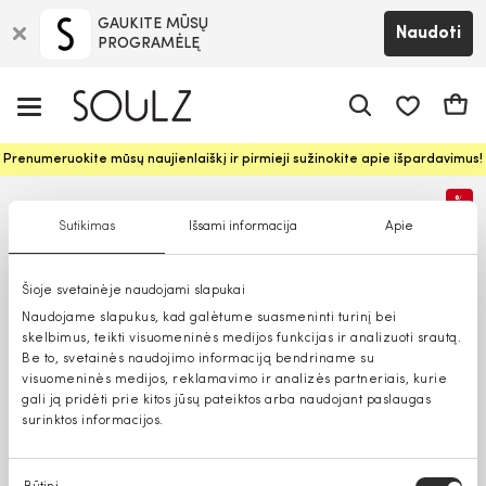
GAUKITE MŪSŲ
Naudoti
PROGRAMĖLĘ
Pageidavim
Krepš
Prenumeruokite mūsų naujienlaiškį ir pirmieji sužinokite apie išpardavimus!
%
Sutikimas
Išsami informacija
Apie
Šioje svetainėje naudojami slapukai
Naudojame slapukus, kad galėtume suasmeninti turinį bei
skelbimus, teikti visuomeninės medijos funkcijas ir analizuoti srautą.
Be to, svetainės naudojimo informaciją bendriname su
visuomeninės medijos, reklamavimo ir analizės partneriais, kurie
gali ją pridėti prie kitos jūsų pateiktos arba naudojant paslaugas
surinktos informacijos.
Sutikimo