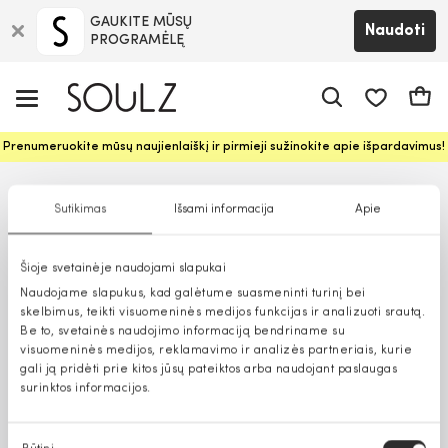
GAUKITE MŪSŲ
Naudoti
PROGRAMĖLĘ
Pageidavim
Krepš
Prenumeruokite mūsų naujienlaiškį ir pirmieji sužinokite apie išpardavimus!
Sutikimas
Išsami informacija
Apie
Šioje svetainėje naudojami slapukai
Naudojame slapukus, kad galėtume suasmeninti turinį bei
skelbimus, teikti visuomeninės medijos funkcijas ir analizuoti srautą.
Be to, svetainės naudojimo informaciją bendriname su
visuomeninės medijos, reklamavimo ir analizės partneriais, kurie
gali ją pridėti prie kitos jūsų pateiktos arba naudojant paslaugas
surinktos informacijos.
Sutikimo