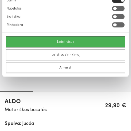
Būtini
pasirinkimas
Nuostatos
Statistika
Rinkodara
Leisti visus
Leisti pasirinkimą
Atmesti
ALDO
29,90 €
Moteriškos basutės
Spalva:
Juoda