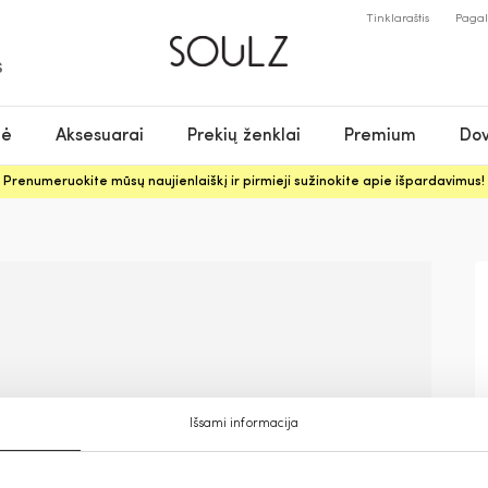
Tinklaraštis
Paga
S
nė
Aksesuarai
Prekių ženklai
Premium
Dov
Prenumeruokite mūsų naujienlaiškį ir pirmieji sužinokite apie išpardavimus!
Išsami informacija