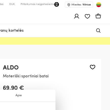
lba
DUK
Pritaikymas neįgaliesiems
Miestas:
Vilnius
Pageidavimų 
Krepšeli
anų kortelės
ALDO
Moteriški sportiniai batai
69,90 €
Apie
Spalva:
Aukso
710