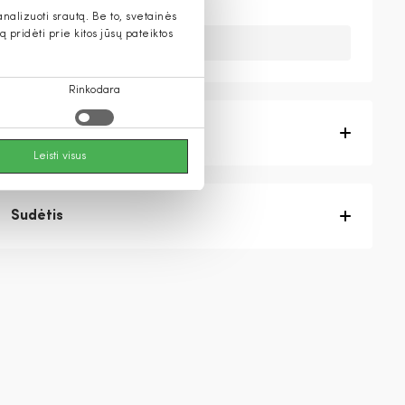
alizuoti srautą. Be to, svetainės
pridėti prie kitos jūsų pateiktos
Deja, šios prekės nebeturime.
Rinkodara
Prekės aprašymas
Leisti visus
Sudėtis