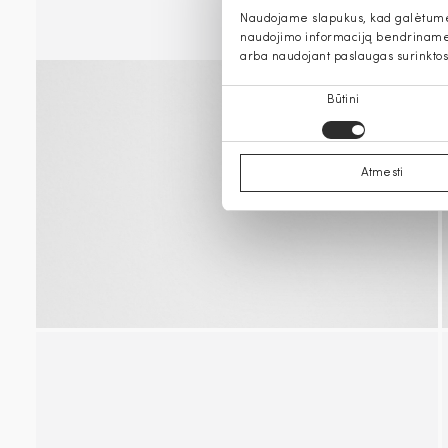
Naudojame slapukus, kad galėtume s
naudojimo informaciją bendriname s
arba naudojant paslaugas surinktos
Sutikimo
Būtini
pasirinkimas
Atmesti