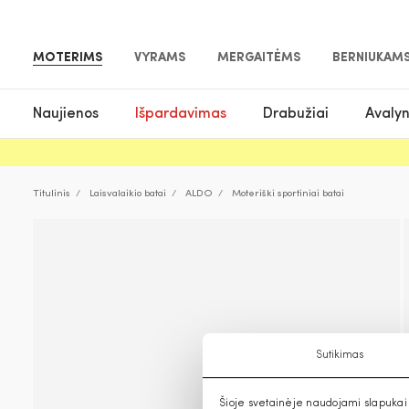
MOTERIMS
VYRAMS
MERGAITĖMS
BERNIUKAM
Naujienos
Išpardavimas
Drabužiai
Avaly
Titulinis
Laisvalaikio batai
ALDO
Moteriški sportiniai batai
Sutikimas
Šioje svetainėje naudojami slapukai