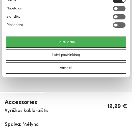
Būtini
pasirinkimas
Nuostatos
Statistika
Rinkodara
Leisti visus
Leisti pasirinkimą
Atmesti
Accessories
19,99 €
Vyriškas kaklaraištis
Spalva:
Mėlyna