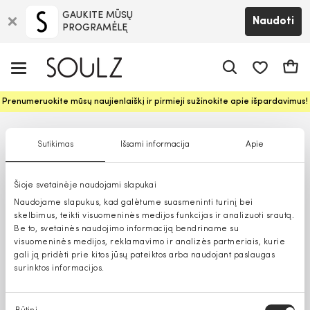
GAUKITE MŪSŲ
Naudoti
PROGRAMĖLĘ
Pageidavim
Krepš
Prenumeruokite mūsų naujienlaiškį ir pirmieji sužinokite apie išpardavimus!
Sutikimas
Išsami informacija
Apie
Šioje svetainėje naudojami slapukai
Naudojame slapukus, kad galėtume suasmeninti turinį bei
skelbimus, teikti visuomeninės medijos funkcijas ir analizuoti srautą.
Be to, svetainės naudojimo informaciją bendriname su
visuomeninės medijos, reklamavimo ir analizės partneriais, kurie
gali ją pridėti prie kitos jūsų pateiktos arba naudojant paslaugas
surinktos informacijos.
Sutikimo