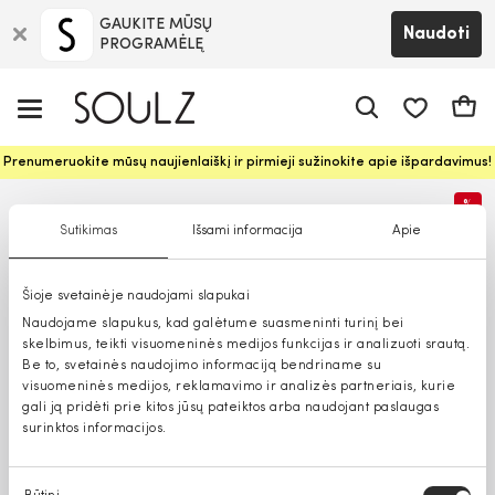
GAUKITE MŪSŲ
Naudoti
PROGRAMĖLĘ
Pageidavim
Krepš
Prenumeruokite mūsų naujienlaiškį ir pirmieji sužinokite apie išpardavimus!
%
Sutikimas
Išsami informacija
Apie
Šioje svetainėje naudojami slapukai
Naudojame slapukus, kad galėtume suasmeninti turinį bei
skelbimus, teikti visuomeninės medijos funkcijas ir analizuoti srautą.
Be to, svetainės naudojimo informaciją bendriname su
visuomeninės medijos, reklamavimo ir analizės partneriais, kurie
gali ją pridėti prie kitos jūsų pateiktos arba naudojant paslaugas
surinktos informacijos.
Sutikimo