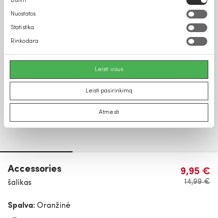
Būtini
pasirinkimas
Nuostatos
Statistika
Rinkodara
Leisti visus
Leisti pasirinkimą
Atmesti
Accessories
9,95 €
14,99 €
šalikas
Spalva:
Oranžinė