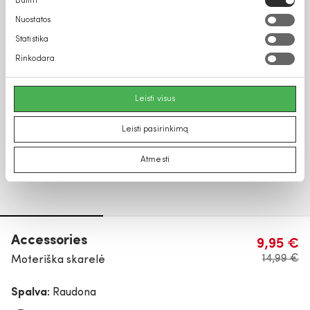
Būtini
pasirinkimas
Nuostatos
Statistika
Rinkodara
Leisti visus
Leisti pasirinkimą
Atmesti
Accessories
9,95 €
14,99 €
Moteriška skarelė
Spalva:
Raudona