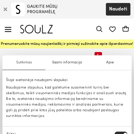
GAUKITE MŪSŲ
Naudoti
PROGRAMĖLĘ
Pageidavim
Krepš
Prenumeruokite mūsų naujienlaiškį ir pirmieji sužinokite apie išpardavimus!
%
Sutikimas
Išsami informacija
Apie
Tik parduotuvėse
Šioje svetainėje naudojami slapukai
Naudojame slapukus, kad galėtume suasmeninti turinį bei
skelbimus, teikti visuomeninės medijos funkcijas ir analizuoti srautą.
Be to, svetainės naudojimo informaciją bendriname su
visuomeninės medijos, reklamavimo ir analizės partneriais, kurie
gali ją pridėti prie kitos jūsų pateiktos arba naudojant paslaugas
surinktos informacijos.
Sutikimo