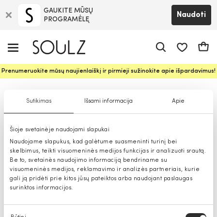
GAUKITE MŪSŲ
Naudoti
PROGRAMĖLĘ
Pageidavim
Krepš
Prenumeruokite mūsų naujienlaiškį ir pirmieji sužinokite apie išpardavimus!
Suknelės moterims
Sutikimas
Išsami informacija
Apie
Šioje svetainėje naudojami slapukai
Naudojame slapukus, kad galėtume suasmeninti turinį bei
skelbimus, teikti visuomeninės medijos funkcijas ir analizuoti srautą.
Be to, svetainės naudojimo informaciją bendriname su
visuomeninės medijos, reklamavimo ir analizės partneriais, kurie
gali ją pridėti prie kitos jūsų pateiktos arba naudojant paslaugas
surinktos informacijos.
Sutikimo