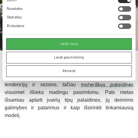
Būtini
pasirinkimas
Nuostatos
Statistika
Rinkodara
Leisti visus
Leisti pasirinkimą
Palaidinės yra vienas universaliausių ir svarbiausių
drabužių moters spintoje. Nors stilius, medžiagos ir
Atmesti
dizainai keičiasi priklausomai nuo vyraujančių mados
tendencijų ir sezono, tačiau
moteriškos palaidinės
visuomet išlieka madingu pasirinkimu. Pats metas
išsamiau aptarti įvairių tipų palaidines, jų derinimo
galimybes ir patarimus ir kaip išsirinkti tinkamiausią
modelį.