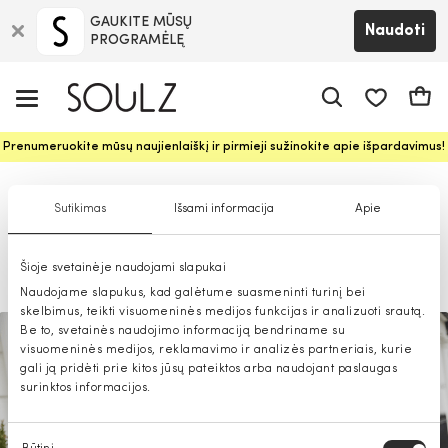
GAUKITE MŪSŲ
Naudoti
PROGRAMĖLĘ
Pageidavim
Krepš
Prenumeruokite mūsų naujienlaiškį ir pirmieji sužinokite apie išpardavimus!
Palaidinės moterims: kaip
Sutikimas
Išsami informacija
Apie
išsirinkti tobulą modelį?
Šioje svetainėje naudojami slapukai
2024-12-02
Naudojame slapukus, kad galėtume suasmeninti turinį bei
skelbimus, teikti visuomeninės medijos funkcijas ir analizuoti srautą.
Be to, svetainės naudojimo informaciją bendriname su
visuomeninės medijos, reklamavimo ir analizės partneriais, kurie
gali ją pridėti prie kitos jūsų pateiktos arba naudojant paslaugas
surinktos informacijos.
Sutikimo