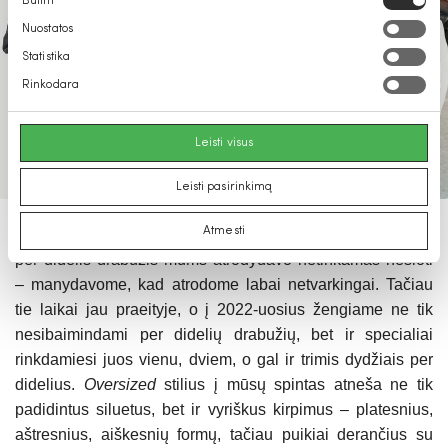
Būtini
pasirinkimas
Nuostatos
Statistika
Rinkodara
Leisti visus
Leisti pasirinkimą
Atmesti
Turbūt daugelis mūsų prisimins laikus, kai ir puse dydžio
per didelis drabužis mums atrodydavo netinkamas nešioti
– manydavome, kad atrodome labai netvarkingai. Tačiau
tie laikai jau praeityje, o į 2022-uosius žengiame ne tik
nesibaimindami per didelių drabužių, bet ir specialiai
rinkdamiesi juos vienu, dviem, o gal ir trimis dydžiais per
didelius.
Oversized
stilius į mūsų spintas atneša ne tik
padidintus siluetus, bet ir vyriškus kirpimus – platesnius,
aštresnius, aiškesnių formų, tačiau puikiai derančius su