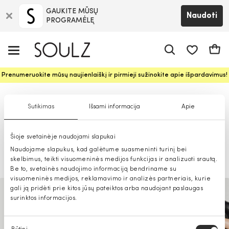
GAUKITE MŪSŲ
Naudoti
PROGRAMĖLĘ
Pageidavim
Krepš
Prenumeruokite mūsų naujienlaiškį ir pirmieji sužinokite apie išpardavimus!
Moteris vyrų spintoje – stilingų
Sutikimas
Išsami informacija
Apie
oversized derinių idėjos su
Šioje svetainėje naudojami slapukai
SOULZ
Naudojame slapukus, kad galėtume suasmeninti turinį bei
skelbimus, teikti visuomeninės medijos funkcijas ir analizuoti srautą.
2022-01-26
Be to, svetainės naudojimo informaciją bendriname su
visuomeninės medijos, reklamavimo ir analizės partneriais, kurie
gali ją pridėti prie kitos jūsų pateiktos arba naudojant paslaugas
surinktos informacijos.
Sutikimo