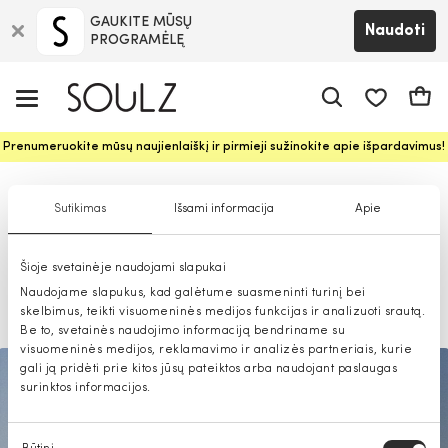
GAUKITE MŪSŲ
Naudoti
PROGRAMĖLĘ
Pageidavim
Krepš
Prenumeruokite mūsų naujienlaiškį ir pirmieji sužinokite apie išpardavimus!
2021-ųjų pavasario-vasaros
Sutikimas
Išsami informacija
Apie
tendencijos: šerbeto pastelė ir
Šioje svetainėje naudojami slapukai
ryškios detalės
Naudojame slapukus, kad galėtume suasmeninti turinį bei
skelbimus, teikti visuomeninės medijos funkcijas ir analizuoti srautą.
2021-02-11
Be to, svetainės naudojimo informaciją bendriname su
visuomeninės medijos, reklamavimo ir analizės partneriais, kurie
gali ją pridėti prie kitos jūsų pateiktos arba naudojant paslaugas
surinktos informacijos.
Sutikimo