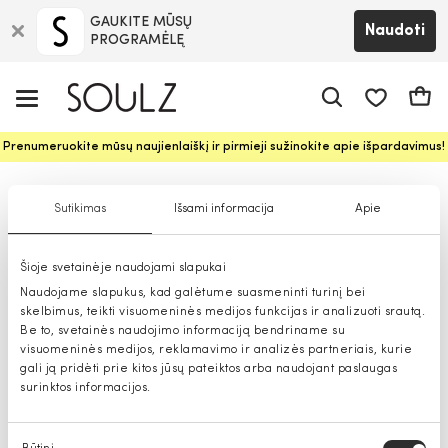
GAUKITE MŪSŲ
Naudoti
PROGRAMĖLĘ
Pageidavim
Krepš
Prenumeruokite mūsų naujienlaiškį ir pirmieji sužinokite apie išpardavimus!
Clarina marškinėliai be rankovių
Sutikimas
Išsami informacija
Apie
moterims
Šioje svetainėje naudojami slapukai
Naudojame slapukus, kad galėtume suasmeninti turinį bei
skelbimus, teikti visuomeninės medijos funkcijas ir analizuoti srautą.
Be to, svetainės naudojimo informaciją bendriname su
visuomeninės medijos, reklamavimo ir analizės partneriais, kurie
gali ją pridėti prie kitos jūsų pateiktos arba naudojant paslaugas
surinktos informacijos.
Sutikimo