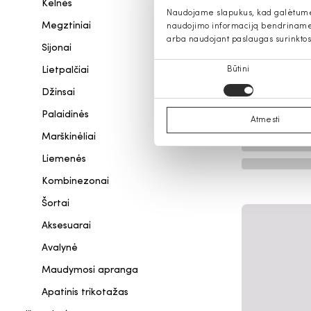
Kelnės
Naudojame slapukus, kad galėtume s
Megztiniai
naudojimo informaciją bendriname s
arba naudojant paslaugas surinktos
Sijonai
Sutikimo
Lietpalčiai
Būtini
pasirinkimas
Džinsai
Palaidinės
Atmesti
Marškinėliai
Liemenės
Kombinezonai
Šortai
Aksesuarai
Avalynė
Maudymosi apranga
Apatinis trikotažas