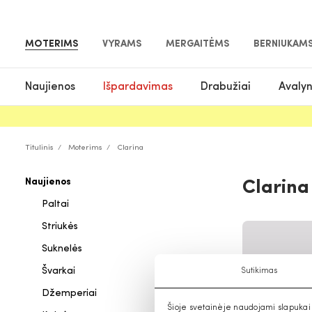
MOTERIMS
VYRAMS
MERGAITĖMS
BERNIUKAM
Naujienos
Išpardavimas
Drabužiai
Avaly
Titulinis
Moterims
Clarina
Naujienos
Clarina
Paltai
Striukės
Suknelės
Švarkai
Sutikimas
Džemperiai
Šioje svetainėje naudojami slapukai