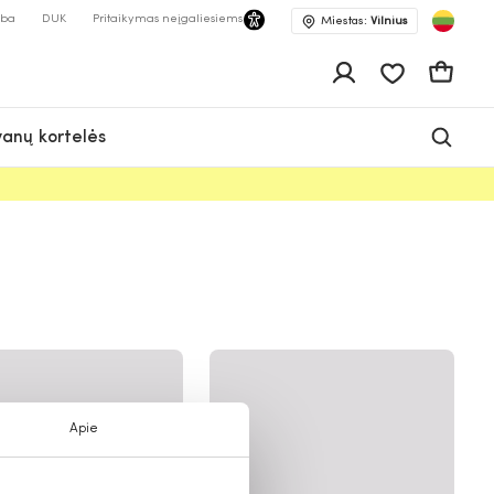
lba
DUK
Pritaikymas neįgaliesiems
Miestas:
Vilnius
Pageidavimų 
Krepšeli
anų kortelės
Apie