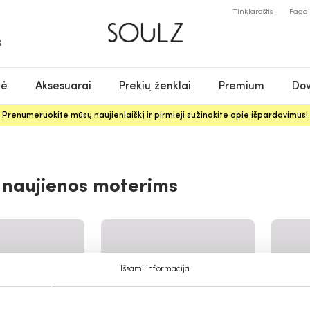
Tinklaraštis
Paga
S
nė
Aksesuarai
Prekių ženklai
Premium
Dov
Prenumeruokite mūsų naujienlaiškį ir pirmieji sužinokite apie išpardavimus!
 naujienos moterims
Išsami informacija