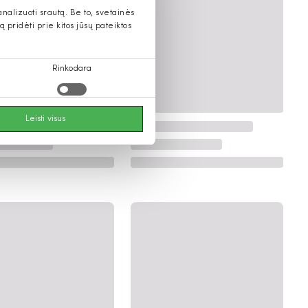
alizuoti srautą. Be to, svetainės
pridėti prie kitos jūsų pateiktos
Rinkodara
Leisti visus