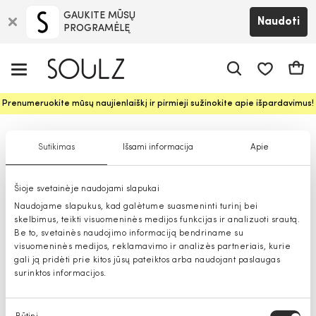
GAUKITE MŪSŲ
Naudoti
PROGRAMĖLĘ
Pageidavim
Krepš
Prenumeruokite mūsų naujienlaiškį ir pirmieji sužinokite apie išpardavimus!
Clarina palaidinės ir marškiniai
Sutikimas
Išsami informacija
Apie
moterims
Šioje svetainėje naudojami slapukai
Naudojame slapukus, kad galėtume suasmeninti turinį bei
skelbimus, teikti visuomeninės medijos funkcijas ir analizuoti srautą.
Be to, svetainės naudojimo informaciją bendriname su
visuomeninės medijos, reklamavimo ir analizės partneriais, kurie
gali ją pridėti prie kitos jūsų pateiktos arba naudojant paslaugas
surinktos informacijos.
Sutikimo