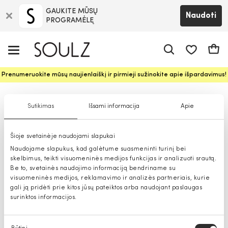
GAUKITE MŪSŲ
Naudoti
PROGRAMĖLĘ
Pageidavim
Krepš
Prenumeruokite mūsų naujienlaiškį ir pirmieji sužinokite apie išpardavimus!
Clarina maudymosi apranga
Sutikimas
Išsami informacija
Apie
moterims
Šioje svetainėje naudojami slapukai
Naudojame slapukus, kad galėtume suasmeninti turinį bei
skelbimus, teikti visuomeninės medijos funkcijas ir analizuoti srautą.
Be to, svetainės naudojimo informaciją bendriname su
visuomeninės medijos, reklamavimo ir analizės partneriais, kurie
gali ją pridėti prie kitos jūsų pateiktos arba naudojant paslaugas
surinktos informacijos.
Sutikimo