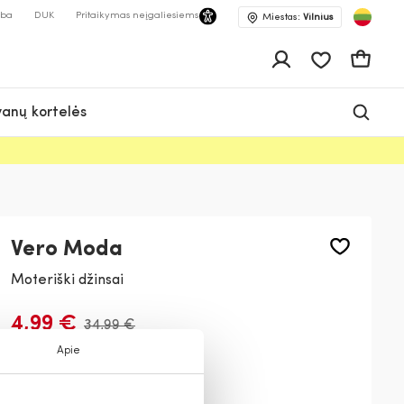
lba
DUK
Pritaikymas neįgaliesiems
Miestas:
Vilnius
Pageidavimų 
Krepšeli
anų kortelės
Vero Moda
Moteriški džinsai
4,99 €
34,99 €
Apie
Spalva:
Tamsiai mėlyna
92_19