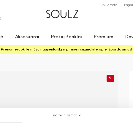
Tinklaraštis
Paga
S
nė
Aksesuarai
Prekių ženklai
Premium
Dov
Prenumeruokite mūsų naujienlaiškį ir pirmieji sužinokite apie išpardavimus!
%
Išsami informacija