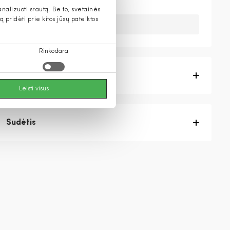
alizuoti srautą. Be to, svetainės
pridėti prie kitos jūsų pateiktos
Deja, šios prekės nebeturime.
Rinkodara
Prekės aprašymas
Leisti visus
Sudėtis