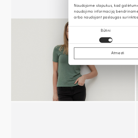
Naudojame slapukus, kad galėtume s
naudojimo informaciją bendriname s
arba naudojant paslaugas surinktos
Sutikimo
Būtini
pasirinkimas
Atmesti