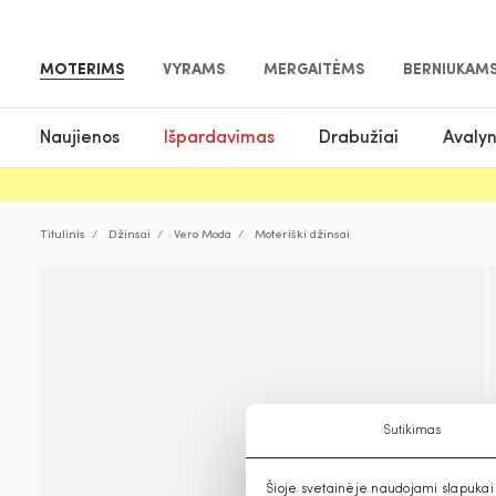
MOTERIMS
VYRAMS
MERGAITĖMS
BERNIUKAM
Naujienos
Išpardavimas
Drabužiai
Avaly
Titulinis
Džinsai
Vero Moda
Moteriški džinsai
Sutikimas
Šioje svetainėje naudojami slapukai