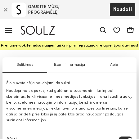
GAUKITE MŪSŲ
Naudoti
PROGRAMĖLĘ
Pageidavim
Krepš
Prenumeruokite mūsų naujienlaiškį ir pirmieji sužinokite apie išpardavimus!
Piniginės
Sutikimas
Išsami informacija
Apie
Šioje svetainėje naudojami slapukai
Naudojame slapukus, kad galėtume suasmeninti turinį bei
skelbimus, teikti visuomeninės medijos funkcijas ir analizuoti srautą.
Be to, svetainės naudojimo informaciją bendriname su
visuomeninės medijos, reklamavimo ir analizės partneriais, kurie
gali ją pridėti prie kitos jūsų pateiktos arba naudojant paslaugas
surinktos informacijos.
Sutikimo