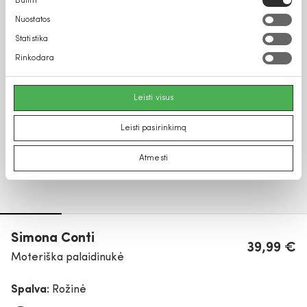
Būtini
pasirinkimas
Nuostatos
Statistika
Rinkodara
Leisti visus
Leisti pasirinkimą
Atmesti
Simona Conti
39,99 €
Moteriška palaidinukė
Spalva:
Rožinė