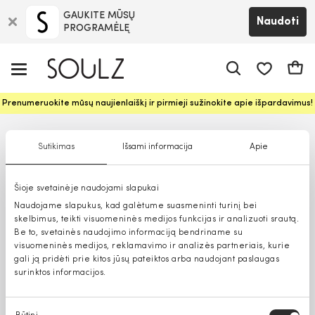
GAUKITE MŪSŲ
Naudoti
PROGRAMĖLĘ
Pageidavim
Krepš
Prenumeruokite mūsų naujienlaiškį ir pirmieji sužinokite apie išpardavimus!
Sutikimas
Išsami informacija
Apie
Šioje svetainėje naudojami slapukai
Naudojame slapukus, kad galėtume suasmeninti turinį bei
skelbimus, teikti visuomeninės medijos funkcijas ir analizuoti srautą.
Be to, svetainės naudojimo informaciją bendriname su
visuomeninės medijos, reklamavimo ir analizės partneriais, kurie
gali ją pridėti prie kitos jūsų pateiktos arba naudojant paslaugas
surinktos informacijos.
Sutikimo