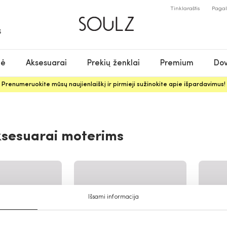
Tinklaraštis
Paga
S
nė
Aksesuarai
Prekių ženklai
Premium
Dov
Prenumeruokite mūsų naujienlaiškį ir pirmieji sužinokite apie išpardavimus!
ksesuarai moterims
Išsami informacija