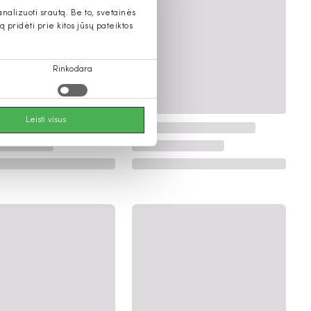
alizuoti srautą. Be to, svetainės
pridėti prie kitos jūsų pateiktos
Rinkodara
Leisti visus