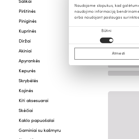
Šalikai
Naudojame slapukus, kad galėtume s
Pirštinės
naudojimo informaciją bendriname s
arba naudojant paslaugas surinktos
Piniginės
Sutikimo
Kuprinės
Būtini
pasirinkimas
Diržai
Akiniai
Atmesti
Apyrankės
Kepurės
Skrybėlės
Kojinės
Kiti aksesuarai
Skėčiai
Kaklo papuošalai
Gaminiai su kašmyru