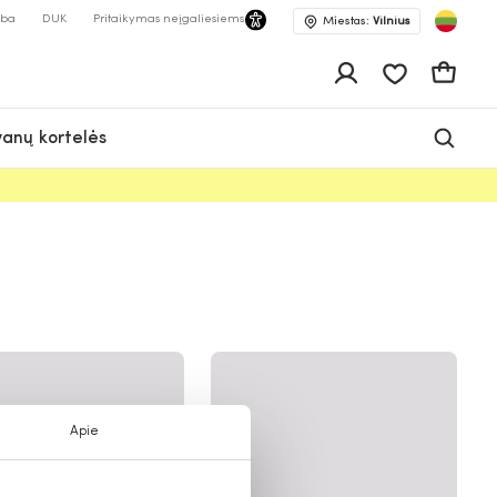
lba
DUK
Pritaikymas neįgaliesiems
Miestas:
Vilnius
Pageidavimų 
Krepšeli
anų kortelės
Apie