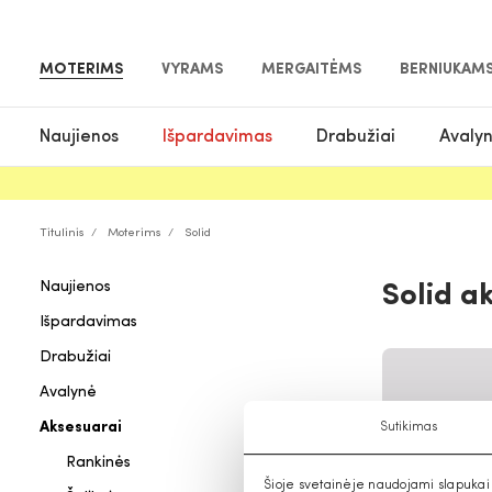
MOTERIMS
VYRAMS
MERGAITĖMS
BERNIUKAM
Naujienos
Išpardavimas
Drabužiai
Avaly
Titulinis
Moterims
Solid
Naujienos
Solid a
Išpardavimas
Drabužiai
Avalynė
Aksesuarai
Sutikimas
Rankinės
Šioje svetainėje naudojami slapukai