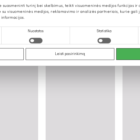
uasmeninti turinį bei skelbimus, teikti visuomeninės medijos funkcijas ir an
u visuomeninės medijos, reklamavimo ir analizės partneriais, kurie gali ją 
 informacijos.
Nuostatos
Statistika
ra suknelės moterims
Leisti pasirinkimą