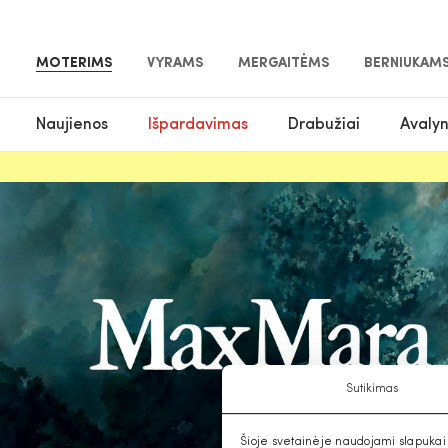
MOTERIMS
VYRAMS
MERGAITĖMS
BERNIUKAM
Naujienos
Išpardavimas
Drabužiai
Avaly
Sutikimas
Šioje svetainėje naudojami slapukai