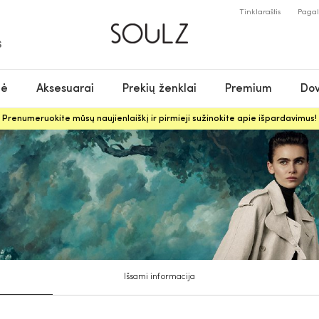
Tinklaraštis
Paga
S
nė
Aksesuarai
Prekių ženklai
Premium
Dov
Prenumeruokite mūsų naujienlaiškį ir pirmieji sužinokite apie išpardavimus!
Išsami informacija