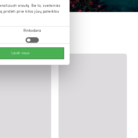
alizuoti srautą. Be to, svetainės
pridėti prie kitos jūsų pateiktos
Rinkodara
Leisti visus