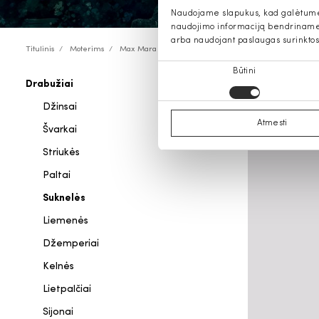
Naudojame slapukus, kad galėtume s
naudojimo informaciją bendriname s
arba naudojant paslaugas surinktos
Titulinis
Moterims
Max Mara
Sutikimo
Būtini
Drabužiai
Max Ma
pasirinkimas
Džinsai
Atmesti
Švarkai
Striukės
Paltai
Suknelės
Liemenės
Džemperiai
Kelnės
Lietpalčiai
Sijonai