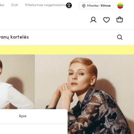
lba
DUK
Pritaikymas neįgaliesiems
Miestas:
Vilnius
Pageidavimų 
Krepšeli
anų kortelės
Apie