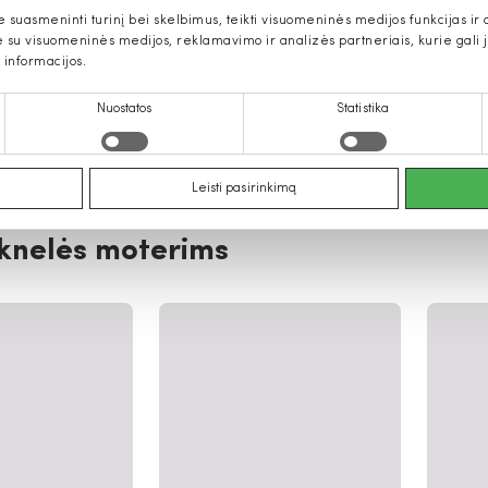
uasmeninti turinį bei skelbimus, teikti visuomeninės medijos funkcijas ir an
u visuomeninės medijos, reklamavimo ir analizės partneriais, kurie gali ją 
 informacijos.
Nuostatos
Statistika
Leisti pasirinkimą
knelės moterims