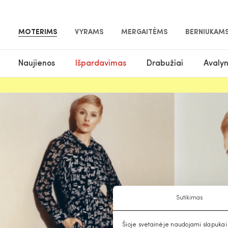
MOTERIMS
VYRAMS
MERGAITĖMS
BERNIUKAM
Naujienos
Išpardavimas
Drabužiai
Avaly
Sutikimas
Šioje svetainėje naudojami slapukai