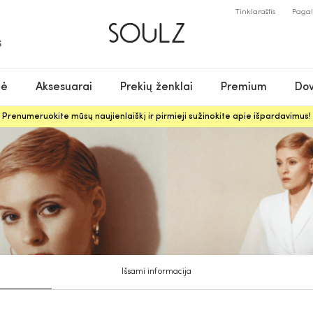
Tinklaraštis
Paga
S
nė
Aksesuarai
Prekių ženklai
Premium
Dov
Prenumeruokite mūsų naujienlaiškį ir pirmieji sužinokite apie išpardavimus!
Išsami informacija