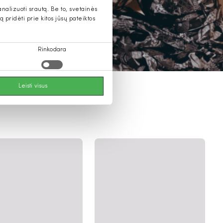
alizuoti srautą. Be to, svetainės
pridėti prie kitos jūsų pateiktos
Rinkodara
Leisti visus