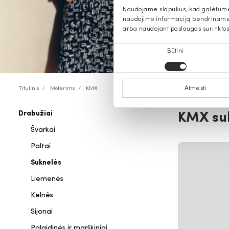
Naudojame slapukus, kad galėtume s
naudojimo informaciją bendriname s
arba naudojant paslaugas surinktos
Sutikimo
Būtini
pasirinkimas
Atmesti
Titulinis
Moterims
KMX
Drabužiai
KMX su
Švarkai
Paltai
Suknelės
Liemenės
Kelnės
Sijonai
Palaidinės ir marškiniai