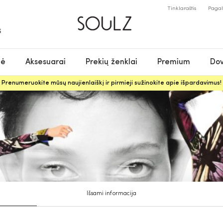
Tinklaraštis
Paga
S
nė
Aksesuarai
Prekių ženklai
Premium
Dov
Prenumeruokite mūsų naujienlaiškį ir pirmieji sužinokite apie išpardavimus!
Išsami informacija