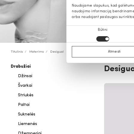
Naudojame slapukus, kad galėtume s
naudojimo informaciją bendriname s
arba naudojant paslaugas surinktos
Sutikimo
Būtini
pasirinkimas
Atmesti
Titulinis
Moterims
Desigual
Drabužiai
Desigua
Džinsai
Švarkai
Striukės
Paltai
Suknelės
Liemenės
Džemperiai