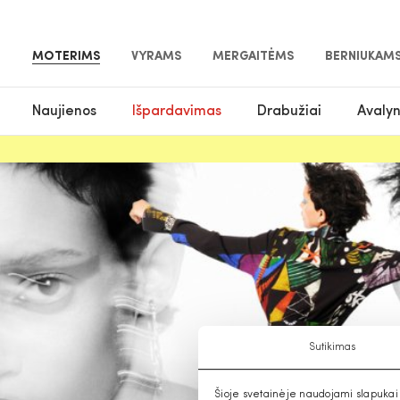
MOTERIMS
VYRAMS
MERGAITĖMS
BERNIUKAM
Naujienos
Išpardavimas
Drabužiai
Avaly
Sutikimas
Šioje svetainėje naudojami slapukai