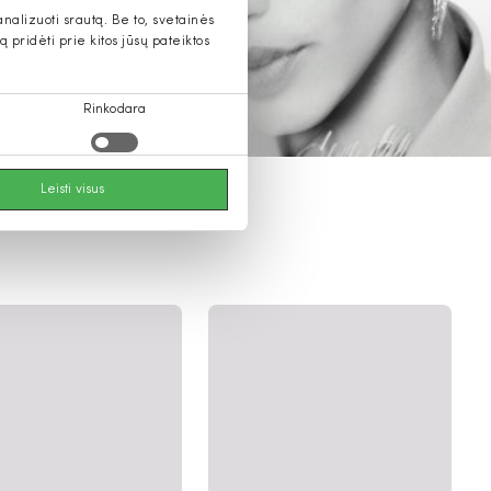
alizuoti srautą. Be to, svetainės
pridėti prie kitos jūsų pateiktos
Rinkodara
Leisti visus