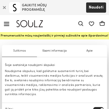
GAUKITE MŪSŲ
Naudoti
PROGRAMĖLĘ
Pageidavim
Krepš
Prenumeruokite mūsų naujienlaiškį ir pirmieji sužinokite apie išpardavimus!
Commander išpardavimas moterims
Sutikimas
Išsami informacija
Apie
Šioje svetainėje naudojami slapukai
Naudojame slapukus, kad galėtume suasmeninti turinį bei
skelbimus, teikti visuomeninės medijos funkcijas ir analizuoti srautą.
Be to, svetainės naudojimo informaciją bendriname su
visuomeninės medijos, reklamavimo ir analizės partneriais, kurie
gali ją pridėti prie kitos jūsų pateiktos arba naudojant paslaugas
surinktos informacijos.
Sutikimo