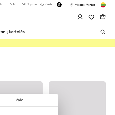
lba
DUK
Pritaikymas neįgaliesiems
Miestas:
Vilnius
Pageidavimų 
Krepšeli
anų kortelės
Apie