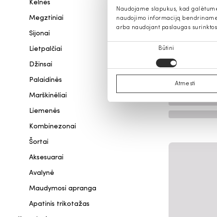
Kelnės
Naudojame slapukus, kad galėtume s
Megztiniai
naudojimo informaciją bendriname s
arba naudojant paslaugas surinktos
Sijonai
Sutikimo
Lietpalčiai
Būtini
pasirinkimas
Džinsai
Palaidinės
Atmesti
Marškinėliai
Liemenės
Kombinezonai
Šortai
Aksesuarai
Avalynė
Maudymosi apranga
Apatinis trikotažas