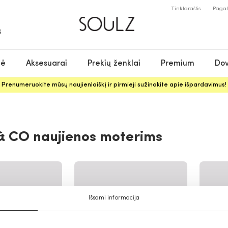
Tinklaraštis
Paga
S
nė
Aksesuarai
Prekių ženklai
Premium
Dov
Prenumeruokite mūsų naujienlaiškį ir pirmieji sužinokite apie išpardavimus!
& CO naujienos moterims
Išsami informacija