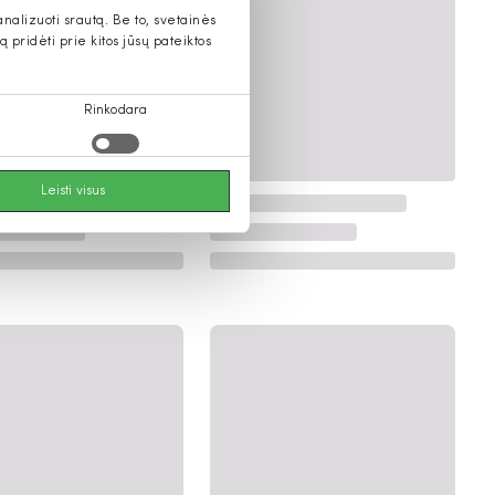
alizuoti srautą. Be to, svetainės
pridėti prie kitos jūsų pateiktos
Rinkodara
Leisti visus