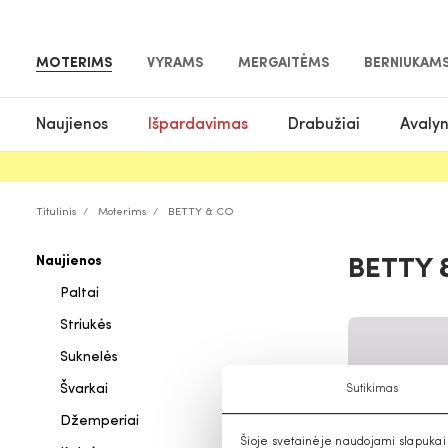
MOTERIMS
VYRAMS
MERGAITĖMS
BERNIUKAM
Naujienos
Išpardavimas
Drabužiai
Avaly
Titulinis
Moterims
BETTY & CO
Naujienos
BETTY 
Paltai
Striukės
Suknelės
Švarkai
Sutikimas
Džemperiai
Šioje svetainėje naudojami slapukai