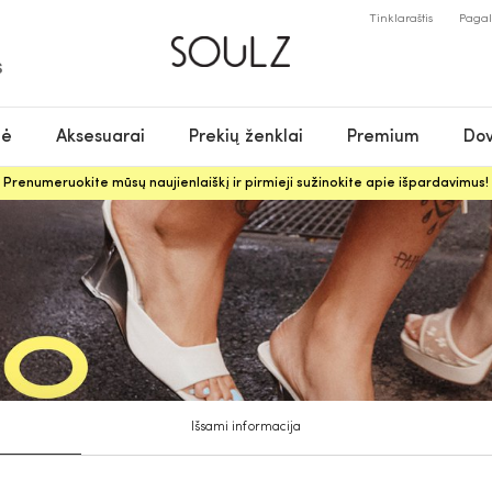
Tinklaraštis
Paga
S
nė
Aksesuarai
Prekių ženklai
Premium
Dov
Prenumeruokite mūsų naujienlaiškį ir pirmieji sužinokite apie išpardavimus!
Išsami informacija