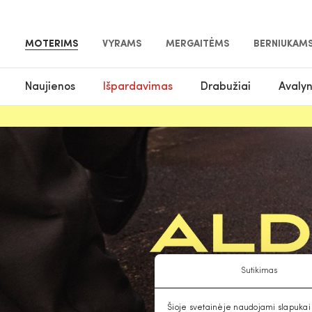
MOTERIMS
VYRAMS
MERGAITĖMS
BERNIUKAM
Naujienos
Išpardavimas
Drabužiai
Avaly
Sutikimas
Šioje svetainėje naudojami slapukai