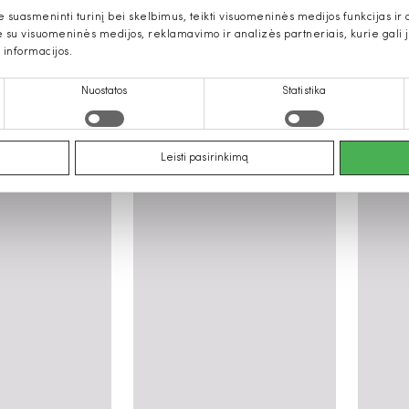
uasmeninti turinį bei skelbimus, teikti visuomeninės medijos funkcijas ir an
u visuomeninės medijos, reklamavimo ir analizės partneriais, kurie gali ją 
 informacijos.
Nuostatos
Statistika
teriškos rankinės
Leisti pasirinkimą