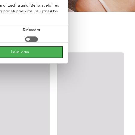
alizuoti srautą. Be to, svetainės
pridėti prie kitos jūsų pateiktos
Rinkodara
Leisti visus