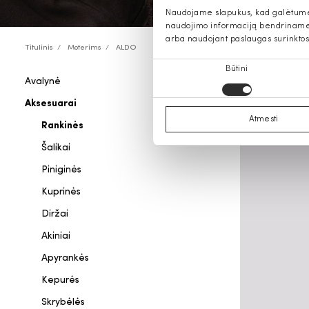
Naudojame slapukus, kad galėtume s
naudojimo informaciją bendriname s
arba naudojant paslaugas surinktos
Titulinis
Moterims
ALDO
Sutikimo
Būtini
Avalynė
ALDO mo
pasirinkimas
Aksesuarai
Atmesti
Rankinės
Šalikai
Piniginės
Kuprinės
Diržai
Akiniai
Apyrankės
Kepurės
Skrybėlės