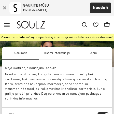
GAUKITE MŪSŲ
Naudoti
PROGRAMĖLĘ
Pageidavim
Krepš
Prenumeruokite mūsų naujienlaiškį ir pirmieji sužinokite apie išpardavimus!
Sutikimas
Išsami informacija
Apie
Šioje svetainėje naudojami slapukai
Naudojame slapukus, kad galėtume suasmeninti turinį bei
Someday drabužiai, avalynė,
skelbimus, teikti visuomeninės medijos funkcijas ir analizuoti srautą.
aksesuarai moterims
Be to, svetainės naudojimo informaciją bendriname su
visuomeninės medijos, reklamavimo ir analizės partneriais, kurie
gali ją pridėti prie kitos jūsų pateiktos arba naudojant paslaugas
surinktos informacijos.
Sutikimo